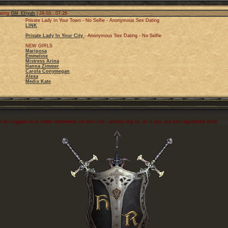
ating
GM_Eliyah
| 28.03.: 07:26
Private Lady In Your Town - No Selfie - Anonymous Sex Dating
LINK
Private Lady In Your City
- Anonymous Sex Dating - No Selfie
NEW GIRLS
Mariposa
Emmeline
Mistress Arina
Hanna Zimmer
Carola Conymegan
Alexa
Medix Kate
 be logged in to make comments on this site - please log in, or if you are not registered click
her