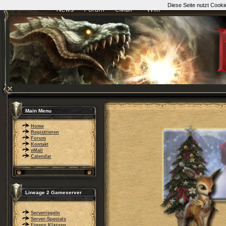
Diese Seite nutzt Cooki
Main Menu
Home
Registrieren
Forum
Kontakt
eMail
Calendar
Lineage 2 Gameserver
Serverregeln
Server-Specials
Eigene Klassen