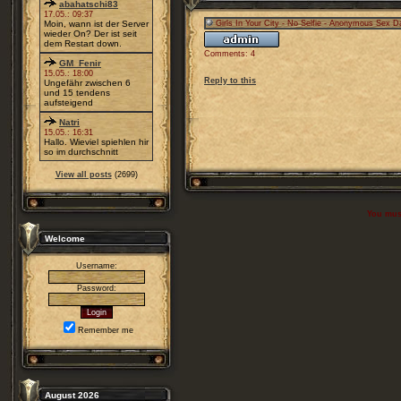
abahatschi83
17.05.: 09:37
Moin, wann ist der Server
Girls In Your City - No Selfie - Anonymous Sex D
wieder On? Der ist seit
dem Restart down.
Comments: 4
GM_Fenir
15.05.: 18:00
Reply to this
Ungefähr zwischen 6
und 15 tendens
aufsteigend
Natri
15.05.: 16:31
Hallo. Wieviel spiehlen hir
so im durchschnitt
View all posts
(2699)
You must
Welcome
Username:
Password:
Remember me
August 2026