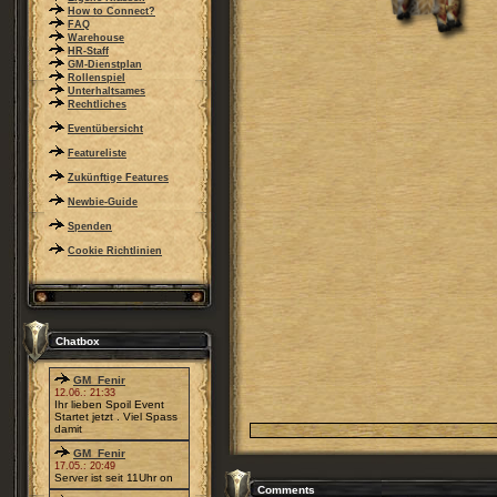
How to Connect?
FAQ
Warehouse
HR-Staff
GM-Dienstplan
Rollenspiel
Unterhaltsames
Rechtliches
Eventübersicht
Featureliste
Zukünftige Features
Newbie-Guide
Spenden
Cookie Richtlinien
Chatbox
GM_Fenir
12.06.: 21:33
Ihr lieben Spoil Event
Startet jetzt . Viel Spass
damit
GM_Fenir
17.05.: 20:49
Server ist seit 11Uhr on
Comments