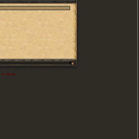
e
to signup