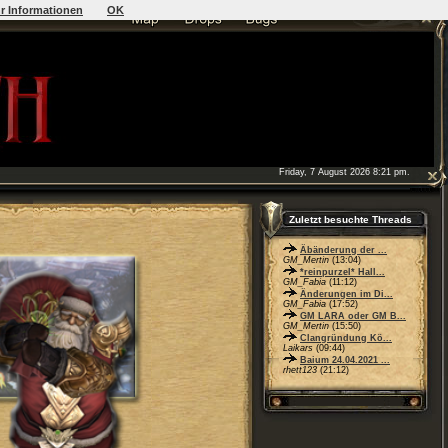
r Informationen
OK
Friday, 7 August 2026 8:21 pm.
Zuletzt besuchte Threads
Äbänderung der ...
GM_Mertin
(13:04)
*reinpurzel* Hall...
GM_Fabia
(11:12)
Änderungen im Di...
GM_Fabia
(17:52)
GM LARA oder GM B...
GM_Mertin
(15:50)
Clangründung Kö...
Laikars
(09:44)
Baium 24.04.2021 ...
rhett123
(21:12)