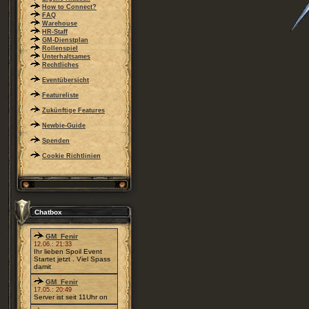
How to Connect?
FAQ
Warehouse
HR-Staff
GM-Dienstplan
Rollenspiel
Unterhaltsames
Rechtliches
Eventübersicht
Featureliste
Zukünftige Features
Newbie-Guide
Spenden
Cookie Richtlinien
Chatbox
GM_Fenir
12.06.: 21:33
Ihr lieben Spoil Event
Startet jetzt . Viel Spass
damit
GM_Fenir
17.05.: 20:49
Server ist seit 11Uhr on