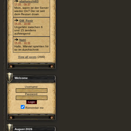
abahatschi83
17.05.: 09:37
Moin, wann ist der Server
wieder On? Der ist seit
dem Restart down.
GM_Fenir
15.05.: 18:00
Ungefähr zwischen 6
und 15 tendens
aufsteigend
Natri
15.05.: 16:31
Hallo. Wieviel spiehlen hir
so im durchschnitt
View all posts
(2699)
Welcome
Username:
Password:
Remember me
August 2026