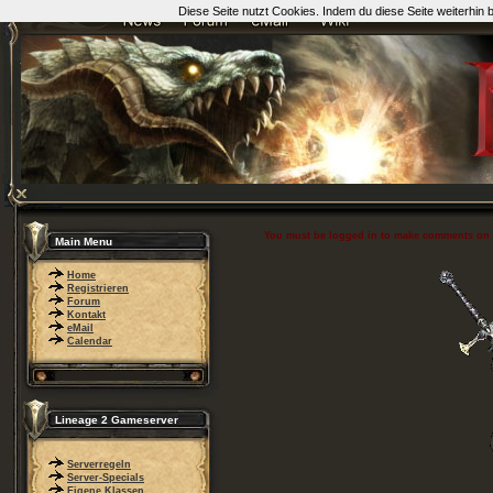
Diese Seite nutzt Cookies. Indem du diese Seite weiterhin
You must be logged in to make comments on thi
Main Menu
Home
Registrieren
Forum
Kontakt
eMail
Calendar
Lineage 2 Gameserver
Serverregeln
Server-Specials
Eigene Klassen