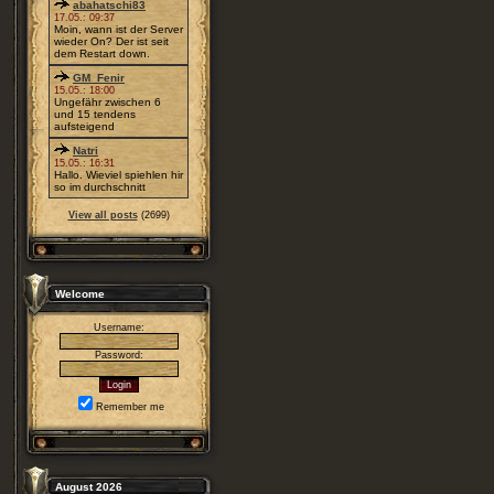
abahatschi83
17.05.: 09:37
Moin, wann ist der Server
wieder On? Der ist seit
dem Restart down.
GM_Fenir
15.05.: 18:00
Ungefähr zwischen 6
und 15 tendens
aufsteigend
Natri
15.05.: 16:31
Hallo. Wieviel spiehlen hir
so im durchschnitt
View all posts
(2699)
Welcome
Username:
Password:
Remember me
August 2026