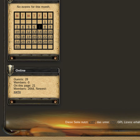
No events for this month.
M
T
W
T
F
S
S
1
2
3
4
5
6
7
8
9
10
11
12
13
14
15
16
17
18
19
20
21
22
23
24
25
26
27
28
29
30
31
Online
Guests: 28
Members: 0
On this page: 21
Members: 2644, Newest:
xarto
Diese Seite nutzt
e107
, das unter
GNU
GPL Lizenz erhält