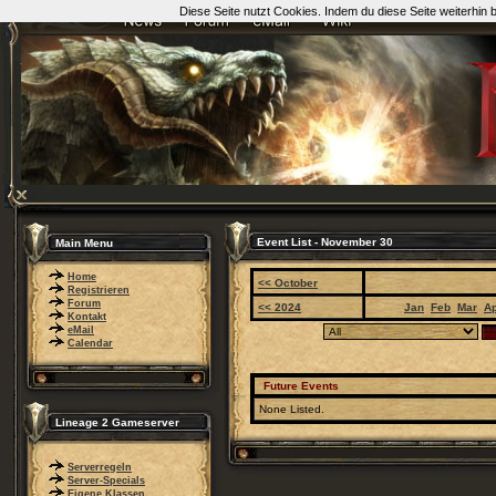
Diese Seite nutzt Cookies. Indem du diese Seite weiterhin
Event List - November 30
Main Menu
Home
<< October
Registrieren
Forum
<< 2024
Jan
Feb
Mar
A
Kontakt
eMail
Calendar
Future Events
None Listed.
Lineage 2 Gameserver
Serverregeln
Server-Specials
Eigene Klassen