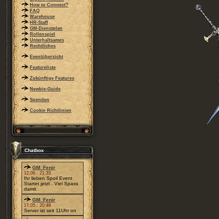
How to Connect?
FAQ
Warehouse
HR-Staff
GM-Dienstplan
Rollenspiel
Unterhaltsames
Rechtliches
Eventübersicht
Featureliste
Zukünftige Features
Newbie-Guide
Spenden
Cookie Richtlinien
Chatbox
GM_Fenir
12.06.: 21:33
Ihr lieben Spoil Event
Startet jetzt . Viel Spass
damit
GM_Fenir
17.05.: 20:49
Server ist seit 11Uhr on