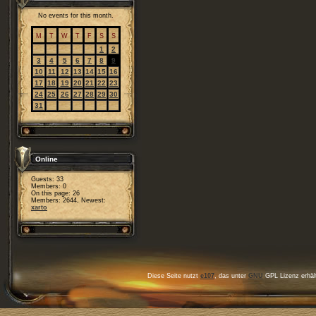
No events for this month.
M
T
W
T
F
S
S
1
2
3
4
5
6
7
8
9
10
11
12
13
14
15
16
17
18
19
20
21
22
23
24
25
26
27
28
29
30
31
Online
Guests: 33
Members: 0
On this page: 26
Members: 2644, Newest:
xarto
Diese Seite nutzt
e107
, das unter
GNU
GPL Lizenz erhält