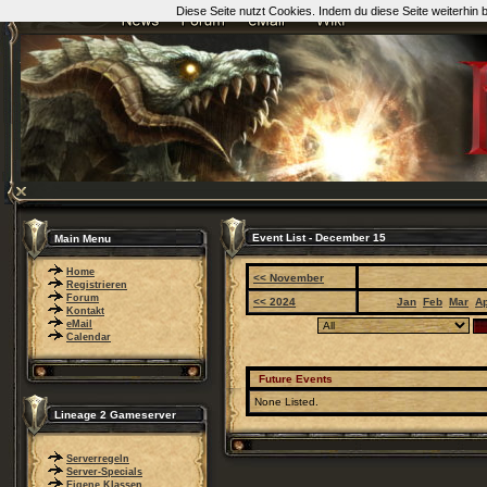
Diese Seite nutzt Cookies. Indem du diese Seite weiterhin
Event List - December 15
Main Menu
Home
<< November
Registrieren
Forum
<< 2024
Jan
Feb
Mar
A
Kontakt
eMail
Calendar
Future Events
None Listed.
Lineage 2 Gameserver
Serverregeln
Server-Specials
Eigene Klassen