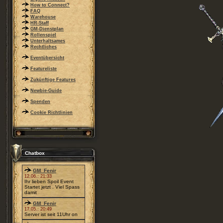
How to Connect?
FAQ
Warehouse
HR-Staff
GM-Dienstplan
Rollenspiel
Unterhaltsames
Rechtliches
Eventübersicht
Featureliste
Zukünftige Features
Newbie-Guide
Spenden
Cookie Richtlinien
Chatbox
GM_Fenir
12.06.: 21:33
Ihr lieben Spoil Event
Startet jetzt . Viel Spass
damit
GM_Fenir
17.05.: 20:49
Server ist seit 11Uhr on