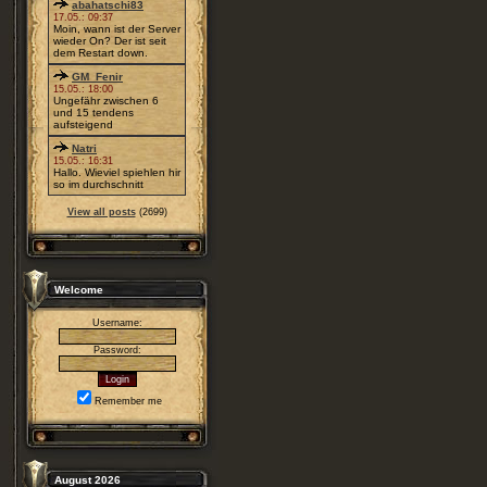
abahatschi83
17.05.: 09:37
Moin, wann ist der Server
wieder On? Der ist seit
dem Restart down.
GM_Fenir
15.05.: 18:00
Ungefähr zwischen 6
und 15 tendens
aufsteigend
Natri
15.05.: 16:31
Hallo. Wieviel spiehlen hir
so im durchschnitt
View all posts
(2699)
Welcome
Username:
Password:
Remember me
August 2026