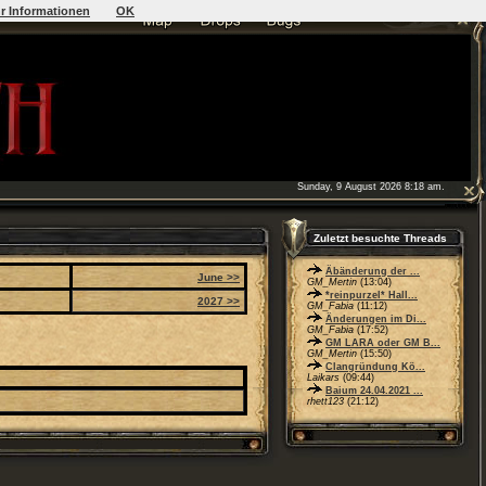
r Informationen
OK
Sunday, 9 August 2026 8:18 am.
Zuletzt besuchte Threads
Äbänderung der ...
June >>
GM_Mertin
(13:04)
*reinpurzel* Hall...
2027 >>
GM_Fabia
(11:12)
Änderungen im Di...
GM_Fabia
(17:52)
GM LARA oder GM B...
GM_Mertin
(15:50)
Clangründung Kö...
Laikars
(09:44)
Baium 24.04.2021 ...
rhett123
(21:12)