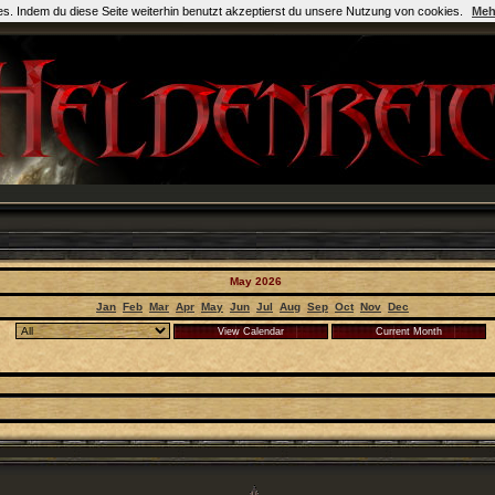
es. Indem du diese Seite weiterhin benutzt akzeptierst du unsere Nutzung von cookies.
Meh
May 2026
Jan
Feb
Mar
Apr
May
Jun
Jul
Aug
Sep
Oct
Nov
Dec