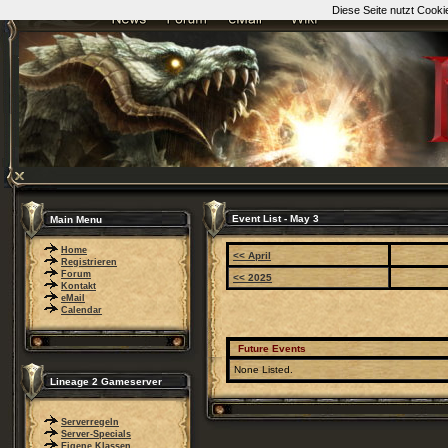
Diese Seite nutzt Cooki
Event List - May 3
Main Menu
Home
<< April
Registrieren
Forum
<< 2025
Kontakt
eMail
Calendar
Future Events
None Listed.
Lineage 2 Gameserver
Serverregeln
Server-Specials
Eigene Klassen