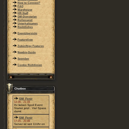
How to Connect?
FAQ
Warehouse
HR-Staff
GM-Dienstplan
Rollenspiel
Unterhaltsames
Rechtliches
Eventübersicht
Featureliste
Zukünftige Features
Newbie-Guide
Spenden
Cookie Richtlinien
Chatbox
GM_Fenir
12.06.: 21:33
Ihr lieben Spoil Event
Startet jetzt . Viel Spass
damit
GM_Fenir
17.05.: 20:49
Server ist seit 11Uhr on