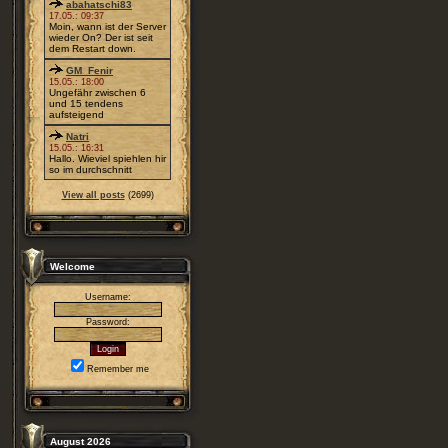
abahatschi83
17.05.: 09:37
Moin, wann ist der Server
wieder On? Der ist seit
dem Restart down.
GM_Fenir
15.05.: 18:00
Ungefähr zwischen 6
und 15 tendens
aufsteigend
Natri
15.05.: 16:31
Hallo. Wieviel spiehlen hir
so im durchschnitt
View all posts
(2699)
Welcome
Username:
Password:
Remember me
August 2026