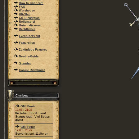
How to Connect?
FAQ
Warehouse
HR-Staff
GM-Dienstplan
Rollenspiel
Unterhaltsames
Rechtliches
Eventübersicht
Featureliste
Zukünftige Features
Newbie-Guide
Spenden
Cookie Richtlinien
Chatbox
GM_Fenir
12.06.: 21:33
Ihr lieben Spoil Event
Startet jetzt . Viel Spass
damit
GM_Fenir
17.05.: 20:49
Server ist seit 11Uhr on