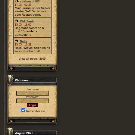
abahatschi83
17.05.: 09:37
Moin, wann ist der Server
wieder On? Der ist seit
dem Restart down.
GM_Fenir
15.05.: 18:00
Ungefähr zwischen 6
und 15 tendens
aufsteigend
Natri
15.05.: 16:31
Hallo. Wieviel spiehlen hir
so im durchschnitt
View all posts
(2699)
Welcome
Username:
Password:
Remember me
August 2026