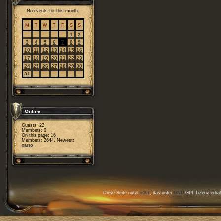
No events for this month.
M
T
W
T
F
S
S
1
2
3
4
5
6
7
8
9
10
11
12
13
14
15
16
17
18
19
20
21
22
23
24
25
26
27
28
29
30
31
Online
Guests: 22
Members: 0
On this page: 16
Members: 2644, Newest:
xarto
Diese Seite nutzt
e107
, das unter
GNU
GPL Lizenz erhält