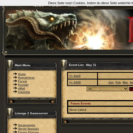
Diese Seite nutzt Cookies. Indem du diese Seite weiterhin
Event List - May 11
Main Menu
Home
<< April
Registrieren
Forum
<< 2025
Jan
Feb
Mar
A
Kontakt
eMail
Calendar
Future Events
None Listed.
Lineage 2 Gameserver
Serverregeln
Server-Specials
Eigene Klassen