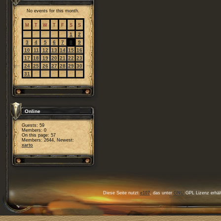
No events for this month.
M
T
W
T
F
S
S
1
2
3
4
5
6
7
8
9
10
11
12
13
14
15
16
17
18
19
20
21
22
23
24
25
26
27
28
29
30
31
Online
Guests: 59
Members: 0
On this page: 57
Members: 2644, Newest:
xarto
Diese Seite nutzt
e107
, das unter
GNU
GPL Lizenz erhält