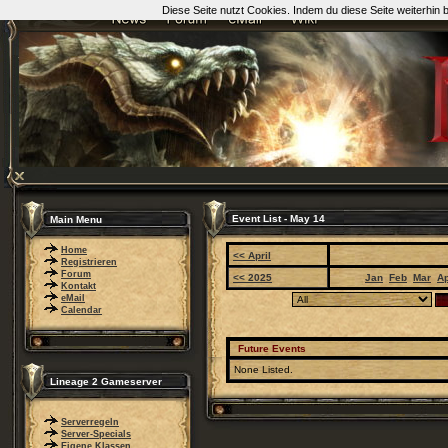
Diese Seite nutzt Cookies. Indem du diese Seite weiterhin
Event List - May 14
Main Menu
Home
<< April
Registrieren
Forum
<< 2025
Jan
Feb
Mar
A
Kontakt
eMail
Calendar
Future Events
None Listed.
Lineage 2 Gameserver
Serverregeln
Server-Specials
Eigene Klassen