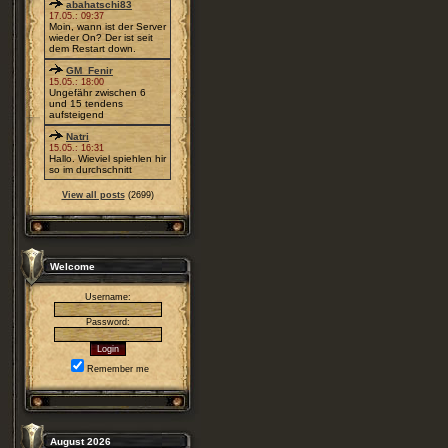
abahatschi83
17.05.: 09:37
Moin, wann ist der Server
wieder On? Der ist seit
dem Restart down.
GM_Fenir
15.05.: 18:00
Ungefähr zwischen 6
und 15 tendens
aufsteigend
Natri
15.05.: 16:31
Hallo. Wieviel spiehlen hir
so im durchschnitt
View all posts
(2699)
Welcome
Username:
Password:
Remember me
August 2026