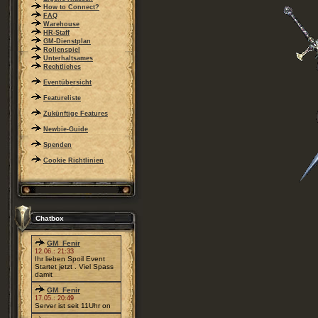
How to Connect?
FAQ
Warehouse
HR-Staff
GM-Dienstplan
Rollenspiel
Unterhaltsames
Rechtliches
Eventübersicht
Featureliste
Zukünftige Features
Newbie-Guide
Spenden
Cookie Richtlinien
Chatbox
GM_Fenir
12.06.: 21:33
Ihr lieben Spoil Event
Startet jetzt . Viel Spass
damit
GM_Fenir
17.05.: 20:49
Server ist seit 11Uhr on