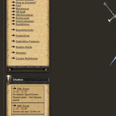
How to Connect?
FAQ
Warehouse
HR-Staff
GM-Dienstplan
Rollenspiel
Unterhaltsames
Rechtliches
Eventübersicht
Featureliste
Zukünftige Features
Newbie-Guide
Spenden
Cookie Richtlinien
Chatbox
GM_Fenir
12.06.: 21:33
Ihr lieben Spoil Event
Startet jetzt . Viel Spass
damit
GM_Fenir
17.05.: 20:49
Server ist seit 11Uhr on