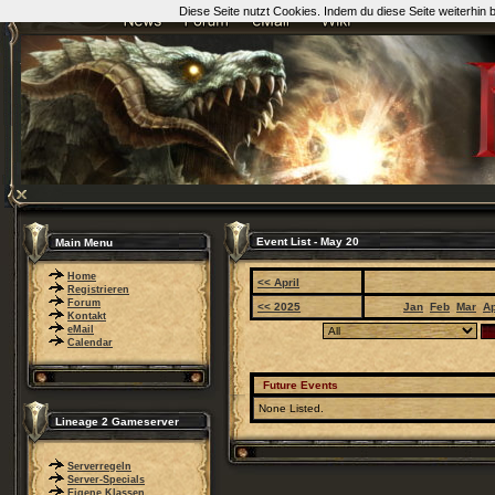
Diese Seite nutzt Cookies. Indem du diese Seite weiterhin
Event List - May 20
Main Menu
Home
<< April
Registrieren
Forum
<< 2025
Jan
Feb
Mar
A
Kontakt
eMail
Calendar
Future Events
None Listed.
Lineage 2 Gameserver
Serverregeln
Server-Specials
Eigene Klassen