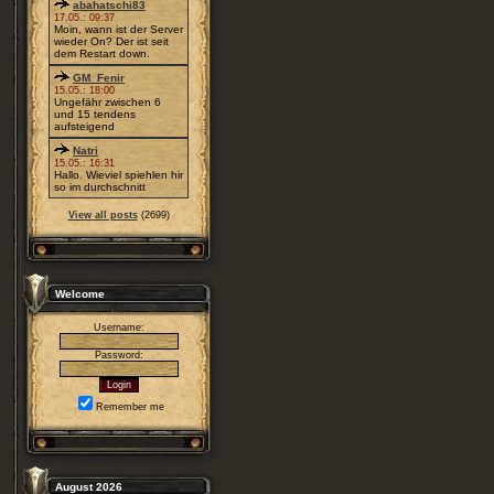
abahatschi83
17.05.: 09:37
Moin, wann ist der Server
wieder On? Der ist seit
dem Restart down.
GM_Fenir
15.05.: 18:00
Ungefähr zwischen 6
und 15 tendens
aufsteigend
Natri
15.05.: 16:31
Hallo. Wieviel spiehlen hir
so im durchschnitt
View all posts
(2699)
Welcome
Username:
Password:
Remember me
August 2026