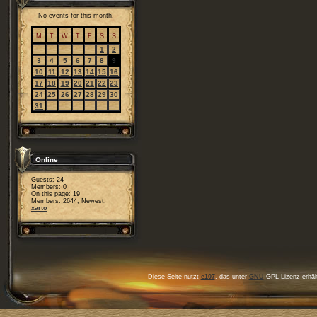
No events for this month.
M
T
W
T
F
S
S
1
2
3
4
5
6
7
8
9
10
11
12
13
14
15
16
17
18
19
20
21
22
23
24
25
26
27
28
29
30
31
Online
Guests: 24
Members: 0
On this page: 19
Members: 2644, Newest:
xarto
Diese Seite nutzt
e107
, das unter
GNU
GPL Lizenz erhält