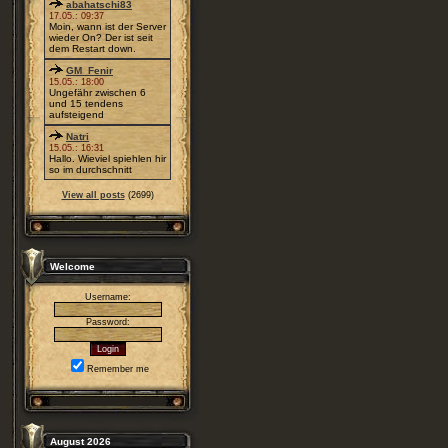
abahatschi83
17.05.: 09:37
Moin, wann ist der Server
wieder On? Der ist seit
dem Restart down.
GM_Fenir
15.05.: 18:00
Ungefähr zwischen 6
und 15 tendens
aufsteigend
Natri
15.05.: 16:31
Hallo. Wieviel spiehlen hir
so im durchschnitt
View all posts
(2699)
Welcome
Username:
Password:
Remember me
August 2026