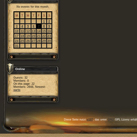
No events for this month.
M
T
W
T
F
S
S
1
2
3
4
5
6
7
8
9
10
11
12
13
14
15
16
17
18
19
20
21
22
23
24
25
26
27
28
29
30
31
Online
Guests: 32
Members: 0
On this page: 22
Members: 2644, Newest:
xarto
Diese Seite nutzt
e107
, das unter
GNU
GPL Lizenz erhält