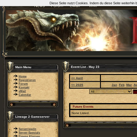
Diese Seite nutzt Cookies. Indem du diese Seite weiterhin
Event List - May 23
Main Menu
Home
<< April
Registrieren
Forum
<< 2025
Jan
Feb
Mar
A
Kontakt
eMail
Calendar
Future Events
None Listed.
Lineage 2 Gameserver
Serverregeln
Server-Specials
Eigene Klassen