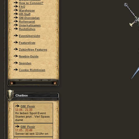
How to Connect?
FAQ
Warehouse
HR-Staff
GM-Dienstplan
Rollenspiel
Unterhaltsames
Rechtliches
Eventübersicht
Featureliste
Zukünftige Features
Newbie-Guide
Spenden
Cookie Richtlinien
Chatbox
GM_Fenir
12.06.: 21:33
Ihr lieben Spoil Event
Startet jetzt . Viel Spass
damit
GM_Fenir
17.05.: 20:49
Server ist seit 11Uhr on