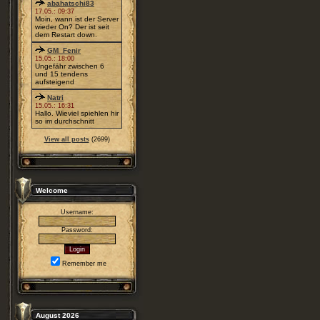
abahatschi83
17.05.: 09:37
Moin, wann ist der Server
wieder On? Der ist seit
dem Restart down.
GM_Fenir
15.05.: 18:00
Ungefähr zwischen 6
und 15 tendens
aufsteigend
Natri
15.05.: 16:31
Hallo. Wieviel spiehlen hir
so im durchschnitt
View all posts
(2699)
Welcome
Username:
Password:
Remember me
August 2026