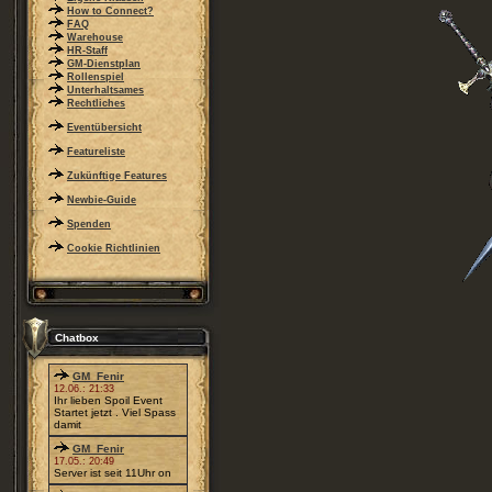
How to Connect?
FAQ
Warehouse
HR-Staff
GM-Dienstplan
Rollenspiel
Unterhaltsames
Rechtliches
Eventübersicht
Featureliste
Zukünftige Features
Newbie-Guide
Spenden
Cookie Richtlinien
Chatbox
GM_Fenir
12.06.: 21:33
Ihr lieben Spoil Event
Startet jetzt . Viel Spass
damit
GM_Fenir
17.05.: 20:49
Server ist seit 11Uhr on