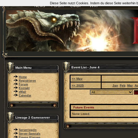
Diese Seite nutzt Cookies. Indem du diese Seite weiterhin
Event List - June 4
Main Menu
Home
<< May
Registrieren
Forum
<< 2025
Jan
Feb
Mar
A
Kontakt
eMail
Calendar
Future Events
None Listed.
Lineage 2 Gameserver
Serverregeln
Server-Specials
Eigene Klassen