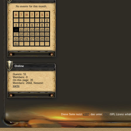
No events for this month.
M
T
W
T
F
S
S
1
2
3
4
5
6
7
8
9
10
11
12
13
14
15
16
17
18
19
20
21
22
23
24
25
26
27
28
29
30
31
Online
Guests: 51
Members: 0
On this page: 35
Members: 2644, Newest:
xarto
Diese Seite nutzt
e107
, das unter
GNU
GPL Lizenz erhält