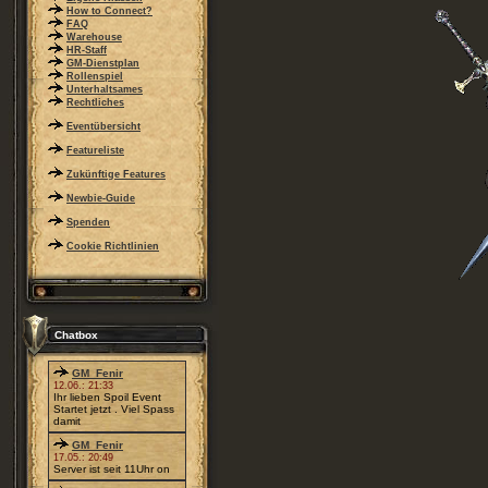
How to Connect?
FAQ
Warehouse
HR-Staff
GM-Dienstplan
Rollenspiel
Unterhaltsames
Rechtliches
Eventübersicht
Featureliste
Zukünftige Features
Newbie-Guide
Spenden
Cookie Richtlinien
Chatbox
GM_Fenir
12.06.: 21:33
Ihr lieben Spoil Event
Startet jetzt . Viel Spass
damit
GM_Fenir
17.05.: 20:49
Server ist seit 11Uhr on