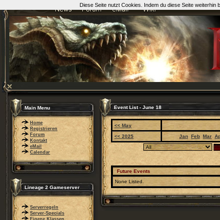
Diese Seite nutzt Cookies. Indem du diese Seite weiterhin
Event List - June 18
Main Menu
Home
<< May
Registrieren
Forum
<< 2025
Jan
Feb
Mar
A
Kontakt
eMail
Calendar
Future Events
None Listed.
Lineage 2 Gameserver
Serverregeln
Server-Specials
Eigene Klassen