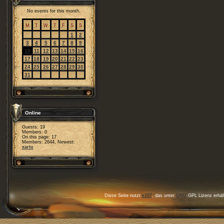
No events for this month.
M
T
W
T
F
S
S
1
2
3
4
5
6
7
8
9
10
11
12
13
14
15
16
17
18
19
20
21
22
23
24
25
26
27
28
29
30
31
Online
Guests: 19
Members: 0
On this page: 17
Members: 2644, Newest:
xarto
Diese Seite nutzt
e107
, das unter
GNU
GPL Lizenz erhält