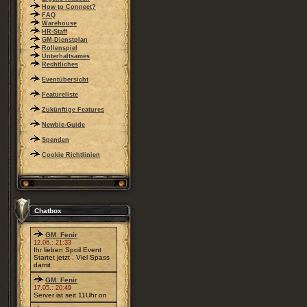
How to Connect?
FAQ
Warehouse
HR-Staff
GM-Dienstplan
Rollenspiel
Unterhaltsames
Rechtliches
Eventübersicht
Featureliste
Zukünftige Features
Newbie-Guide
Spenden
Cookie Richtlinien
Chatbox
GM_Fenir
12.06.: 21:33
Ihr lieben Spoil Event
Startet jetzt . Viel Spass
damit
GM_Fenir
17.05.: 20:49
Server ist seit 11Uhr on