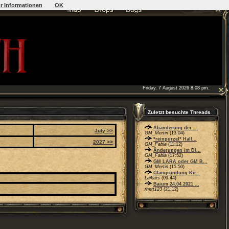
r Informationen
OK
Friday, 7 August 2026 8:08 pm.
Zuletzt besuchte Threads
Äbänderung der ...
July >>
GM_Mertin
(13:04)
*reinpurzel* Hall...
2027 >>
GM_Fabia
(11:12)
Änderungen im Di...
GM_Fabia
(17:52)
GM LARA oder GM B...
GM_Mertin
(15:50)
Clangründung Kö...
Laikars
(09:44)
Baium 24.04.2021 ...
rhett123
(21:12)