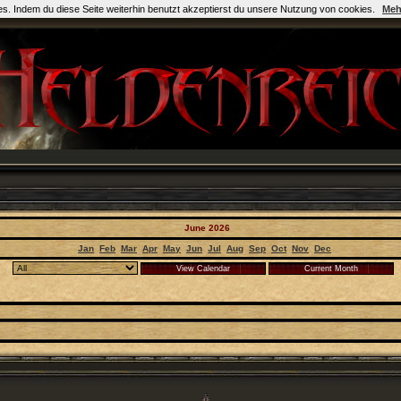
es. Indem du diese Seite weiterhin benutzt akzeptierst du unsere Nutzung von cookies.
Meh
June 2026
Jan
Feb
Mar
Apr
May
Jun
Jul
Aug
Sep
Oct
Nov
Dec