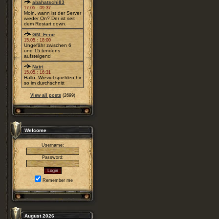
abahatschi83
17.05.: 09:37
Moin, wann ist der Server
wieder On? Der ist seit
dem Restart down.
GM_Fenir
15.05.: 18:00
Ungefähr zwischen 6
und 15 tendens
aufsteigend
Natri
15.05.: 16:31
Hallo. Wieviel spiehlen hir
so im durchschnitt
View all posts
(2699)
Welcome
Username:
Password:
Remember me
August 2026