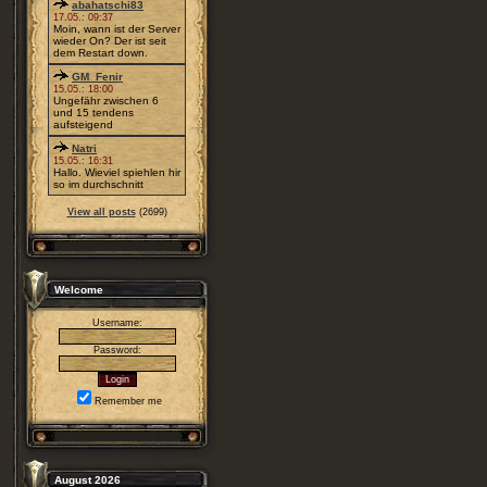
abahatschi83
17.05.: 09:37
Moin, wann ist der Server
wieder On? Der ist seit
dem Restart down.
GM_Fenir
15.05.: 18:00
Ungefähr zwischen 6
und 15 tendens
aufsteigend
Natri
15.05.: 16:31
Hallo. Wieviel spiehlen hir
so im durchschnitt
View all posts
(2699)
Welcome
Username:
Password:
Remember me
August 2026