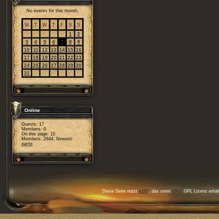
No events for this month.
M
T
W
T
F
S
S
1
2
3
4
5
6
7
8
9
10
11
12
13
14
15
16
17
18
19
20
21
22
23
24
25
26
27
28
29
30
31
Online
Guests: 17
Members: 0
On this page: 15
Members: 2644, Newest:
xarto
Diese Seite nutzt
e107
, das unter
GNU
GPL Lizenz erhält