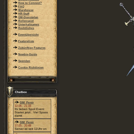
How to Connect?
FAQ
Warehouse
HR-Staff
GM-Dienstplan
Rollenspiel
Unterhaltsames
Rechtliches
Eventübersicht
Featureliste
Zukünftige Features
Newbie-Guide
Spenden
Cookie Richtlinien
Chatbox
GM_Fenir
12.06.: 21:33
Ihr lieben Spoil Event
Startet jetzt . Viel Spass
damit
GM_Fenir
17.05.: 20:49
Server ist seit 11Uhr on