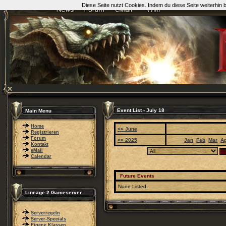
Diese Seite nutzt Cookies. Indem du diese Seite weiterhin
Event List - July 18
Main Menu
Home
<< June
Registrieren
Forum
<< 2025
Jan
Feb
Mar
A
Kontakt
eMail
Calendar
Future Events
None Listed.
Lineage 2 Gameserver
Serverregeln
Server-Specials
Eigene Klassen