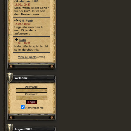
abahatschi83
17.05.: 09:37
Moin, wann ist der Server
wieder On? Der ist seit
dem Restart down.
GM_Fenir
15.05.: 18:00
Ungefähr zwischen 6
und 15 tendens
aufsteigend
Natri
15.05.: 16:31
Hallo. Wieviel spiehlen hir
so im durchschnitt
View all posts
(2699)
Welcome
Username:
Password:
Remember me
August 2026