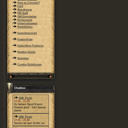
How to Connect?
FAQ
Warehouse
HR-Staff
GM-Dienstplan
Rollenspiel
Unterhaltsames
Rechtliches
Eventübersicht
Featureliste
Zukünftige Features
Newbie-Guide
Spenden
Cookie Richtlinien
Chatbox
GM_Fenir
12.06.: 21:33
Ihr lieben Spoil Event
Startet jetzt . Viel Spass
damit
GM_Fenir
17.05.: 20:49
Server ist seit 11Uhr on