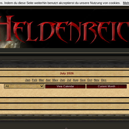
es. Indem du diese Seite weiterhin benutzt akzeptierst du unsere Nutzung von cookies.
Meh
July 2026
Jan
Feb
Mar
Apr
May
Jun
Jul
Aug
Sep
Oct
Nov
Dec