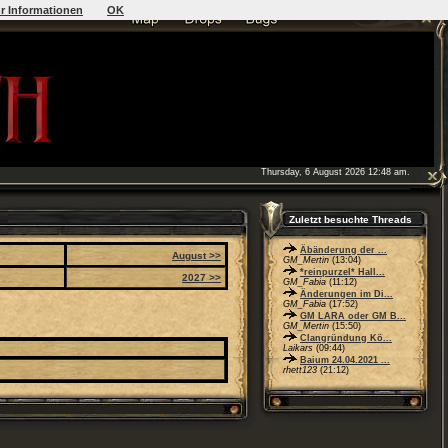
r Informationen
OK
Thursday, 6 August 2026 12:48 am.
Zuletzt besuchte Threads
Äbänderung der ...
August >>
GM_Mertin
(13:04)
*reinpurzel* Hall...
2027 >>
GM_Fabia
(11:12)
Änderungen im Di...
GM_Fabia
(17:52)
GM LARA oder GM B...
GM_Mertin
(15:50)
Clangründung Kö...
Laikars
(09:44)
Baium 24.04.2021 ...
rhett123
(21:12)