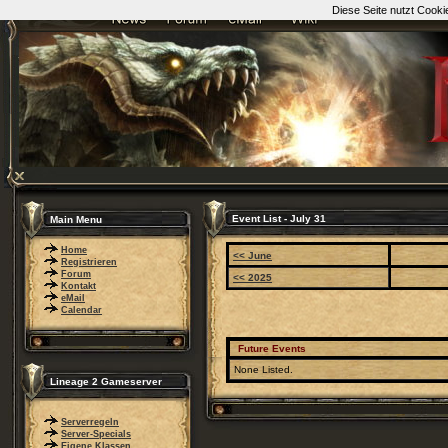
Diese Seite nutzt Cooki
Event List - July 31
Main Menu
Home
<< June
Registrieren
Forum
<< 2025
Kontakt
eMail
Calendar
Future Events
None Listed.
Lineage 2 Gameserver
Serverregeln
Server-Specials
Eigene Klassen