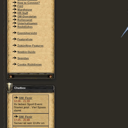
How to Connect?
FAQ
Warehouse
HR-Staff
GM-Dienstplan
Rollenspiel
Unterhaltsames
Rechtliches
Eventübersicht
Featureliste
Zukünftige Features
Newbie-Guide
Spenden
Cookie Richtlinien
Chatbox
GM_Fenir
12.06.: 21:33
Ihr lieben Spoil Event
Startet jetzt . Viel Spass
damit
GM_Fenir
17.05.: 20:49
Server ist seit 11Uhr on