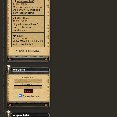
abahatschi83
17.05.: 09:37
Moin, wann ist der Server
wieder On? Der ist seit
dem Restart down.
GM_Fenir
15.05.: 18:00
Ungefähr zwischen 6
und 15 tendens
aufsteigend
Natri
15.05.: 16:31
Hallo. Wieviel spiehlen hir
so im durchschnitt
View all posts
(2699)
Welcome
Username:
Password:
Remember me
August 2026