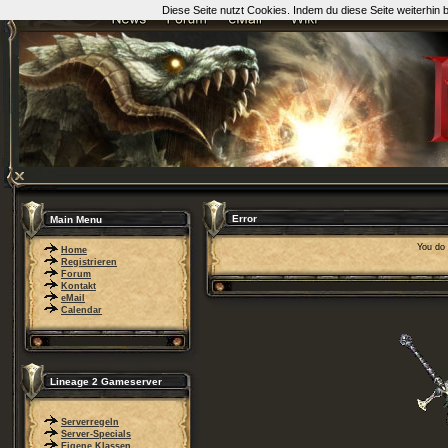
Diese Seite nutzt Cookies. Indem du diese Seite weiterhin
Error
Main Menu
You do 
Home
Registrieren
Forum
Kontakt
eMail
Calendar
Lineage 2 Gameserver
Serverregeln
Server-Specials
Eigene Klassen