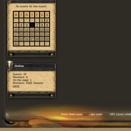
No events for this month.
M
T
W
T
F
S
S
1
2
3
4
5
6
7
8
9
10
11
12
13
14
15
16
17
18
19
20
21
22
23
24
25
26
27
28
29
30
31
Online
Guests: 29
Members: 0
On this page: 1
Members: 2644, Newest:
xarto
Diese Seite nutzt
e107
, das unter
GNU
GPL Lizenz erhält