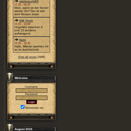
abahatschi83
17.05.: 09:37
Moin, wann ist der Server
wieder On? Der ist seit
dem Restart down.
GM_Fenir
15.05.: 18:00
Ungefähr zwischen 6
und 15 tendens
aufsteigend
Natri
15.05.: 16:31
Hallo. Wieviel spiehlen hir
so im durchschnitt
View all posts
(2699)
Welcome
Username:
Password:
Remember me
August 2026