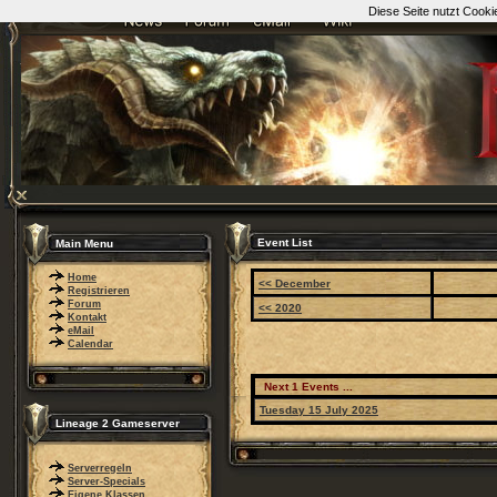
Diese Seite nutzt Cooki
Event List
Main Menu
Home
<< December
Registrieren
Forum
<< 2020
Kontakt
eMail
Calendar
Next 1 Events ...
Tuesday 15 July 2025
Lineage 2 Gameserver
Serverregeln
Server-Specials
Eigene Klassen