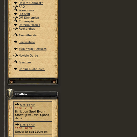
How to Connect?
FAQ
Warehouse
HR-Staff
GM-Dienstplan
Rollenspiel
Unterhaltsames
Rechtliches
Eventübersicht
Featureliste
Zukünftige Features
Newbie-Guide
Spenden
Cookie Richtlinien
Chatbox
GM_Fenir
12.06.: 21:33
Ihr lieben Spoil Event
Startet jetzt . Viel Spass
damit
GM_Fenir
17.05.: 20:49
Server ist seit 11Uhr on