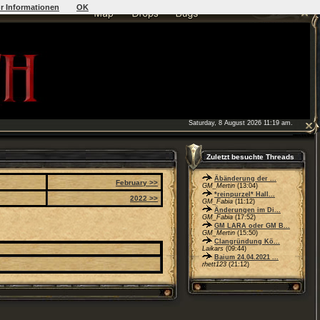
r Informationen
OK
Saturday, 8 August 2026 11:19 am.
Zuletzt besuchte Threads
Äbänderung der ...
February >>
GM_Mertin
(13:04)
*reinpurzel* Hall...
2022 >>
GM_Fabia
(11:12)
Änderungen im Di...
GM_Fabia
(17:52)
GM LARA oder GM B...
GM_Mertin
(15:50)
Clangründung Kö...
Laikars
(09:44)
Baium 24.04.2021 ...
rhett123
(21:12)