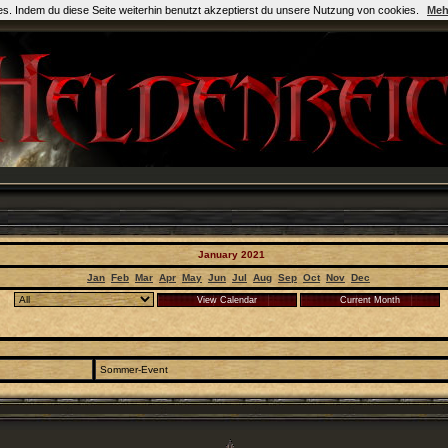
es. Indem du diese Seite weiterhin benutzt akzeptierst du unsere Nutzung von cookies.
Meh
January 2021
Jan
Feb
Mar
Apr
May
Jun
Jul
Aug
Sep
Oct
Nov
Dec
Sommer-Event