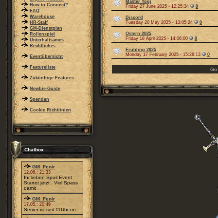
Master Yogi
How to Connect?
Friday 27 June 2025 - 12:25:34
0
FAQ
Warehouse
Discord
HR-Staff
Tuesday 20 May 2025 - 13:05:24
0
GM-Dienstplan
Ostern 2025
Rollenspiel
Friday 18 April 2025 - 14:06:00
0
Unterhaltsames
Rechtliches
Frühling 2025
Monday 17 February 2025 - 15:28:13
0
Eventübersicht
Featureliste
Go
Zukünftige Features
Newbie-Guide
Spenden
Cookie Richtlinien
Chatbox
GM_Fenir
12.06.: 21:33
Ihr lieben Spoil Event
Startet jetzt . Viel Spass
damit
GM_Fenir
17.05.: 20:49
Server ist seit 11Uhr on