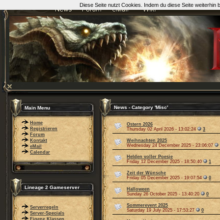
Diese Seite nutzt Cookies. Indem du diese Seite weiterhin
News - Category 'Misc'
Main Menu
Home
Ostern 2026
Registrieren
Thursday 02 April 2026 - 13:02:24
3
Forum
Kontakt
Weihnachten 2025
Wednesday 24 December 2025 - 23:06:07
eMail
Calendar
Helden voller Poesie
Friday 12 December 2025 - 18:50:40
1
Zeit der Wünsche
Friday 05 December 2025 - 19:07:54
0
Lineage 2 Gameserver
Halloween
Sunday 26 October 2025 - 13:40:20
0
Sommerevent 2025
Serverregeln
Saturday 19 July 2025 - 17:53:27
0
Server-Specials
Eigene Klassen