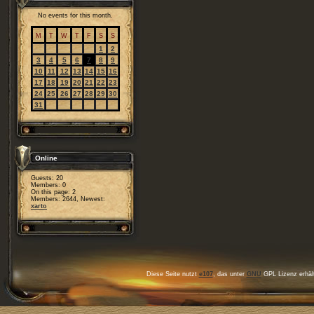
No events for this month.
M
T
W
T
F
S
S
1
2
3
4
5
6
7
8
9
10
11
12
13
14
15
16
17
18
19
20
21
22
23
24
25
26
27
28
29
30
31
Online
Guests: 20
Members: 0
On this page: 2
Members: 2644, Newest:
xarto
Diese Seite nutzt
e107
, das unter
GNU
GPL Lizenz erhält