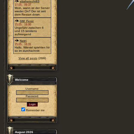
abahatschi83
17.05.: 09:37
Moin, wann ist der Server
wieder On? Der ist seit
dem Restart down.
GM_Fenir
15.05.: 18:00
Ungefähr zwischen 6
und 15 tendens
aufsteigend
Natri
15.05.: 16:31
Hallo. Wieviel spiehlen hir
so im durchschnitt
View all posts
(2699)
Welcome
Username:
Password:
Remember me
August 2026